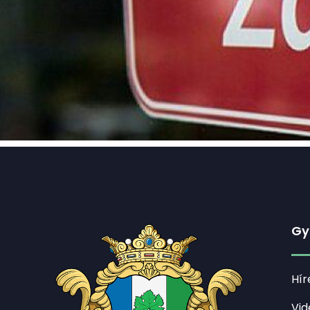
Gy
Hír
Vid