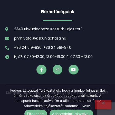
Elérhetőségeink
2340 Kiskunlacháza Kossuth Lajos tér 1.
pmhivatal@kiskunlachaza.hu
+36 24 519-830, +36 24 519-840
H, SZ: 07.30-12.00; 13.00-16.00 P: 07.30 - 13.00
Kedves Látogató! Tájékoztatjuk, hogy a honlap felhasználói
Kiskunlacháza Város Önkormányzata – Copyright © 2022.
élmény fokozásának érdekében sütiket alkalmazunk. A
Minden jog fenntartva.
honlapunk használatával Ön a tájékoztatásunkat és az
Adatvédelmi tájékoztatót tudomásul veszi.
Készítette:
Gál Marketing
Elfogadom
Adatvédelmi irányelvek