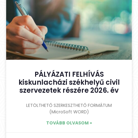
PÁLYÁZATI FELHÍVÁS
kiskunlacházi székhelyű civil
szervezetek részére 2026. év
LETÖLTHETŐ SZERKESZTHETŐ FORMÁTUM
(MicroSoft WORD)
TOVÁBB OLVASOM »