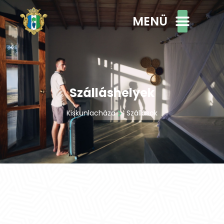
MENÜ
Szálláshelyek
Kiskunlacháza
Szállások