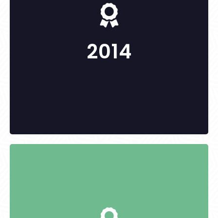
Pokornyik István
2014
KITÜNTETETTEK:
Christa Gebel