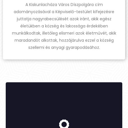
A Kiskunlacháza Város Díszpolgára cím
adományozásával a Képviselő-testület kifejezésre
juttatja nagyrabecsülését azok iránt, akik egész
életükben a község és lakossága érdekében
munkálkodtak, illetőleg elismeri azok életművét, akik
maradandót alkottak, hozzájárulva ezzel a község
szellemi és anyagi gyarapodásához.
-