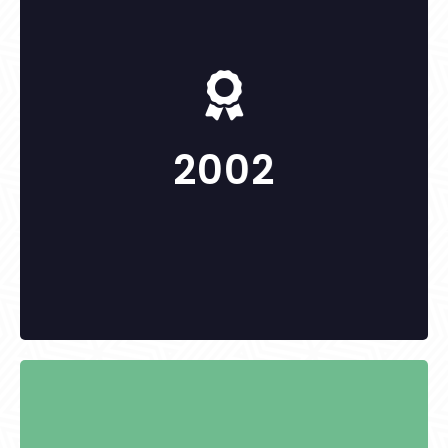
Gaál Imre
Markó Imre
Dobó Lászlóné nyugdíjas igazgató
2002
KITÜNTETETTEK: