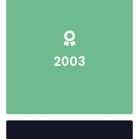
Takaró András református lelkész
2003
KITÜNTETETTEK: