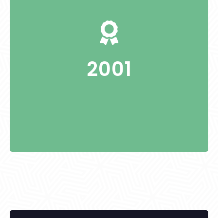
-
2001
KITÜNTETETTEK: