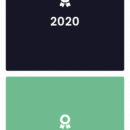
-
2020
KITÜNTETETTEK:
dr. Vass Lucia
Pop Imre