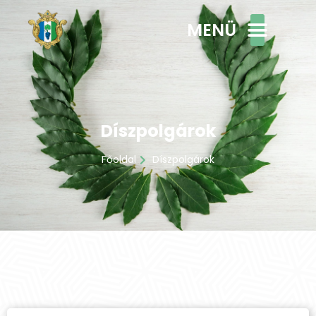
MENÜ
Díszpolgárok
Főoldal
Díszpolgárok