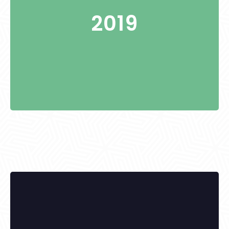
Szebellédi Mihályné
2019
KITÜNTETETTEK: