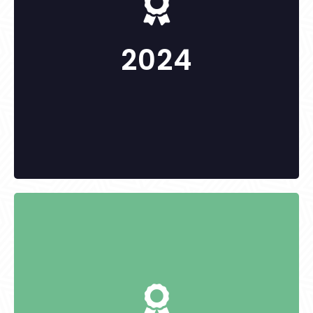
dr. Szijártó József
2024
KITÜNTETETTEK:
Csontos Máté