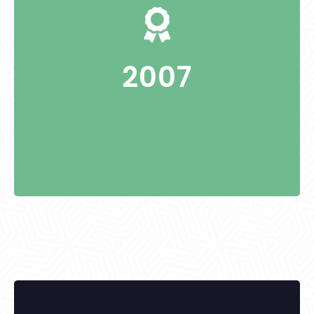
Gábor Sándorné anyakönyvezető
2007
KITÜNTETETTEK: