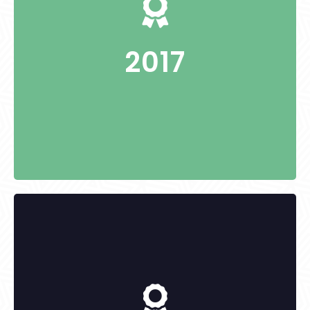
dr.Vancsura Tamás
Pánczél Károly
2017
KITÜNTETETTEK:
Giesz István