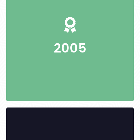
-
2005
KITÜNTETETTEK: