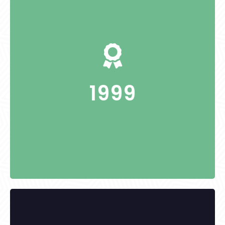
Soós Ferenc nyugdíjas pedagógus
1999
KITÜNTETETTEK: