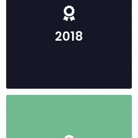
Vollmuth Péter
Polánszkiné Móri Emília
2018
KITÜNTETETTEK: