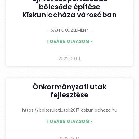
bölcsőde építése
Kiskunlacháza városában
– SAJTÓKÖZLEMÉNY –
TOVÁBB OLVASOM »
2022.09.01.
Önkormányzati utak
fejlesztése
https://belteruletiutak2017.kiskunlachaza.hu
TOVÁBB OLVASOM »
2022.03.14.