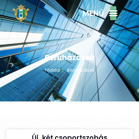
MENÜ
Beruházások
Főoldal
Beruházások
Új, két csoportszobás