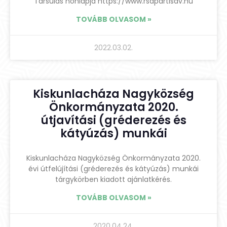
Társulás honlapja https://www.rsdpartisav.hu
TOVÁBB OLVASOM »
2022.03.02.
Kiskunlacháza Nagyközség
Önkormányzata 2020.
útjavítási (gréderezés és
kátyúzás) munkái
Kiskunlacháza Nagyközség Önkormányzata 2020.
évi útfelújítási (gréderezés és kátyúzás) munkái
tárgykörben kiadott ajánlatkérés.
TOVÁBB OLVASOM »
2020.04.24.