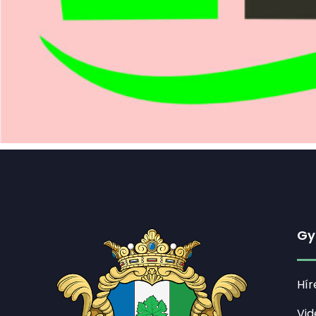
Gy
Hír
Vid