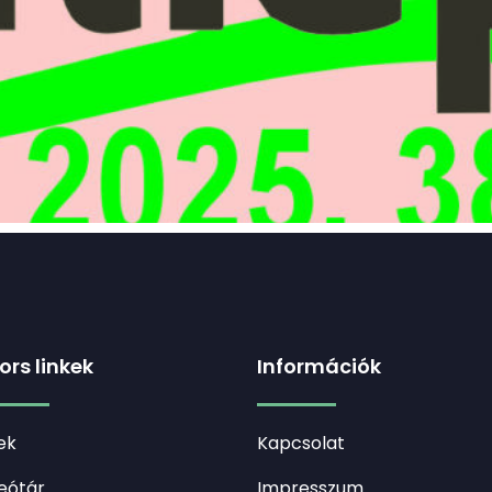
ors linkek
Információk
ek
Kapcsolat
eótár
Impresszum