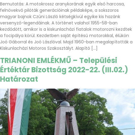
Bemutatás: A motokrossz aranykorának egyik első harcosa,
felnövekvő pilóták generációinak példaképe, a sokszoros
magyar bajnok Czúni László kétségkívül egyike kis hazánk
versenyző-legendáinak. A történet valahol 1955-58-ban
kezdődött, amikor is a kiskunlacházi fiatalok motorozni kezdtek
a focipálya körül. Kezdetben saját építésű motorokkal, élükön
Joó Gáborral és Joó Lászlóval. Majd 1960-ban megalapították a
Kiskunlacházi Motoros Szakosztályt. Alapító […]
TRIANONI EMLÉKMŰ – Települési
Értéktár Bizottság 2022-22. (III.02.)
Határozat