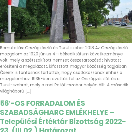
Bemutatás: Országzászló és Turul szobor 2018 Az Országzászló
mozgalom az 1920 június 4-i békediktátum következménye
volt, mely a szétszakított nemzet összetartozását hívatott
erősíteni a megalázott, kifosztott magyar közösség tagjaiban.
Őseink is fontosnak tartották, hogy csatlakozzanak ehhez a
mozgalomhoz. 1935-ben avatták fel az Országzászlót és a
Turul-szobrot, mely a mai Petőfi-szobor helyén állt. A második
világháború […]
56′-OS FORRADALOM ÉS
SZABADSÁGHARC EMLÉKHELYE –
Települési Értéktár Bizottság 2022-
23. (III.02.) Határozat