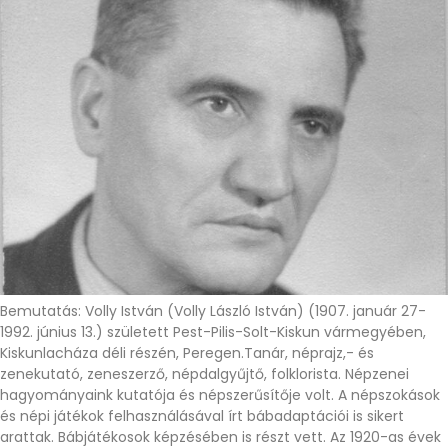
Bemutatás: Volly István (Volly László István) (1907. január 27-
1992. június 13.) született Pest-Pilis-Solt-Kiskun vármegyében,
Kiskunlacháza déli részén, Peregen.Tanár, néprajz,- és
zenekutató, zeneszerző, népdalgyűjtő, folklorista. Népzenei
hagyományaink kutatója és népszerűsítője volt. A népszokások
és népi játékok felhasználásával írt bábadaptációi is sikert
arattak. Bábjátékosok képzésében is részt vett. Az 1920-as évek