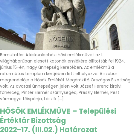
Bemutatás: A kiskunlacházi hősi emlékművet az I.
világháborúban elesett katonák emlékére állították fel 1924.
június 15-én, nagy ünnepség keretében. Az emlékmű a
református templom kertjében lett elhelyezve. A szobor
megrendelője a Hősök Emlékét Megörökítő Országos Bizottság
volt. Az avatási ünnepségen jelen volt József Ferenc királyi
főherceg, Pintér Elemér szárnysegéd, Preszly Elemér, Pest
vármegye főispánja, László […]
HŐSÖK EMLÉKMŰVE – Települési
Értéktár Bizottság
2022-17. (III.02.) Határozat