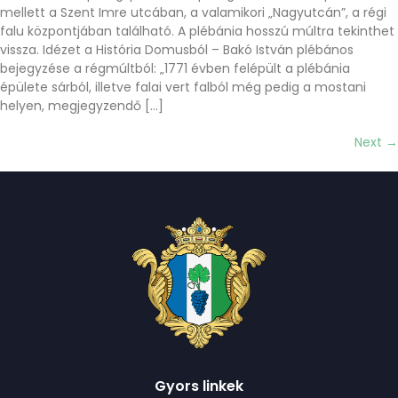
mellett a Szent Imre utcában, a valamikori „Nagyutcán”, a régi
falu központjában található. A plébánia hosszú múltra tekinthet
vissza. Idézet a História Domusból – Bakó István plébános
bejegyzése a régmúltból: „1771 évben felépült a plébánia
épülete sárból, illetve falai vert falból még pedig a mostani
helyen, megjegyzendő […]
Next
→
Gyors linkek