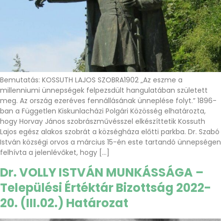
Bemutatás: KOSSUTH LAJOS SZOBRA1902 „Az eszme a
millenniumi ünnepségek felpezsdült hangulatában született
meg. Az ország ezeréves fennállásának ünneplése folyt.” 1896-
ban a Független Kiskunlacházi Polgári Közösség elhatározta,
hogy Horvay János szobrászművésszel elkészíttetik Kossuth
Lajos egész alakos szobrát a községháza előtti parkba. Dr. Szabó
István községi orvos a március 15-én este tartandó ünnepségen
felhívta a jelenlévőket, hogy […]
Dr. VOLLY ISTVÁN MUNKÁSSÁGA –
Települési Értéktár Bizottság 2022-
20. (III.02.) Határozat