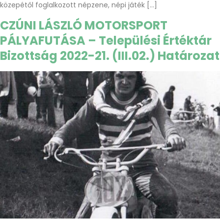
közepétől foglalkozott népzene, népi játék […]
CZÚNI LÁSZLÓ MOTORSPORT
PÁLYAFUTÁSA – Települési Értéktár
Bizottság 2022-21. (III.02.) Határozat