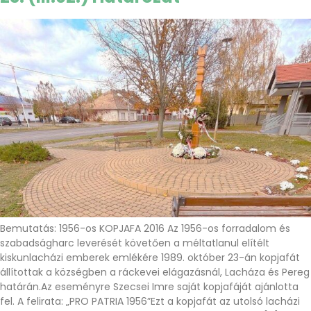
Bemutatás: 1956-os KOPJAFA 2016 Az 1956-os forradalom és
szabadságharc leverését követően a méltatlanul elítélt
kiskunlacházi emberek emlékére 1989. október 23-án kopjafát
állítottak a községben a ráckevei elágazásnál, Lacháza és Pereg
határán.Az eseményre Szecsei Imre saját kopjafáját ajánlotta
fel. A felirata: „PRO PATRIA 1956”Ezt a kopjafát az utolsó lacházi