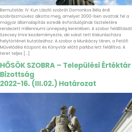
Bemutatás: IV. Kun László szobrát Domonkos Béla érdi
szobrászművész alkotta meg, amelyet 2000-ben avattak fel a
magyar államalapítás ezredik évfordulójának tiszteletére
rendezett millenniumi ünnepség keretében. A szobor felállítását
Szecsey Imre kezdeményezte, aki sokat tett Kiskunlacháza
helytörténet kutatásához. A szobor a Munkácsy téren, a Petőfi
Művelődési Központ és Könyvtár előtti parkba lett felállítva. A
teret teljes […]
HŐSÖK SZOBRA – Települési Értéktár
Bizottság
2022-16. (III.02.) Határozat