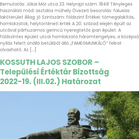
Bemutatás: Jókai Mór utca 23. Helyrajzi szám: 1848 Tényleges
használati mód: asztalos műhely Övezeti besorolás: falusias
lakóterület Állag: jó Szintszám: földszint Értékei: tömegalakítás,
homlokzatok, helytörténeti érték A 20. század elején épült az
utcával párhuzamos gerincű nyeregtetős ipari épület. A
földszintes épület utcai homlokzata háromtengelyes, a középső
nyílás felett önálló betűkből álló „FAMEGMUNKÁLÓ” felirat
olvasható. Az […]
KOSSUTH LAJOS SZOBOR –
Települési Értéktár Bizottság
2022-19. (III.02.) Határozat