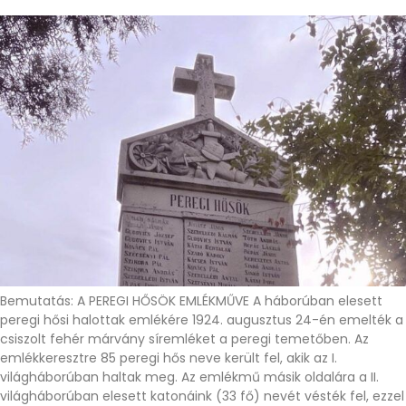
Bemutatás: A PEREGI HŐSÖK EMLÉKMŰVE A háborúban elesett
peregi hősi halottak emlékére 1924. augusztus 24-én emelték a
csiszolt fehér márvány síremléket a peregi temetőben. Az
emlékkeresztre 85 peregi hős neve került fel, akik az I.
világháborúban haltak meg. Az emlékmű másik oldalára a II.
világháborúban elesett katonáink (33 fő) nevét vésték fel, ezzel