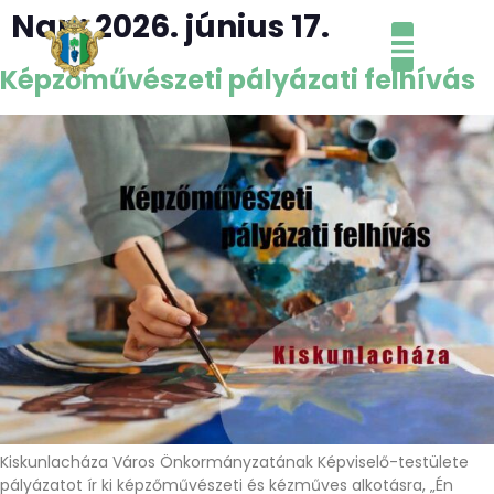
Nap:
2026. június 17.
MENÜ
Képzőművészeti pályázati felhívás
Kiskunlacháza Város Önkormányzatának Képviselő-testülete
pályázatot ír ki képzőművészeti és kézműves alkotásra, „Én