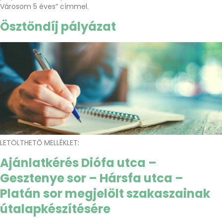
Városom 5 éves” címmel.
Ösztöndíj pályázat
LETÖLTHETŐ MELLÉKLET:
Ajánlatkérés Diófa utca –
Gesztenye sor – Hársfa utca –
Platán sor megjelölt szakaszainak
útalapkészítésére