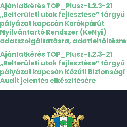
Ajánlatkérés TOP_Plusz-1.2.3-21
„Belterületi utak fejlesztése” tárgyú
pályázat kapcsán Kerékpárút
Nyilvántartó Rendszer (KeNyi)
adatszolgáltatásra, adatfeltöltésre
Ajánlatkérés TOP_Plusz-1.2.3-21
„Belterületi utak fejlesztése” tárgyú
pályázat kapcsán Közúti Biztonsági
Audit jelentés elkészítésére