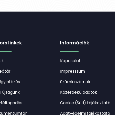
ors linkek
Információk
ek
Kapcsolat
eótár
Impresszum
gyintézés
Számlaszámok
i újságunk
Közérdekű adatok
félfogadás
Cookie (Süti) tájékoztató
kumentumtár
Adatvédelmi tájékoztató