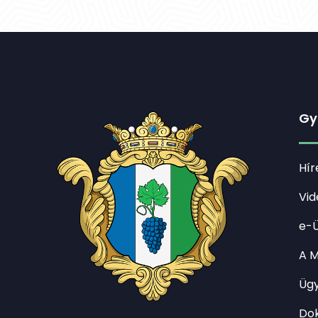
Gy
Hír
Vid
e-Ü
A M
Ügy
Do