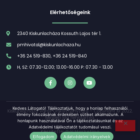
Elérhetőségeink
2340 Kiskunlacháza Kossuth Lajos tér 1.
pmhivatal@kiskunlachaza.hu
+36 24 519-830, +36 24 519-840
H, SZ: 07.30-12.00; 13.00-16.00 P: 07.30 - 13.00
Kedves Látogató! Tájékoztatjuk, hogy a honlap felhasználói
Kiskunlacháza Város Önkormányzata – Copyright © 2022.
élmény fokozásának érdekében sütiket alkalmazunk. A
Minden jog fenntartva.
honlapunk használatával Ön a tájékoztatásunkat és az
Adatvédelmi tájékoztatót tudomásul veszi.
Készítette:
Gál Marketing
Elfogadom
Adatvédelmi irányelvek