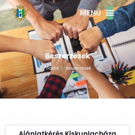
MENÜ
Beszerzések
Főoldal
Beszerzések
Ajánlatkérés Kiskunlacháza