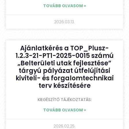
TOVÁBB OLVASOM »
2026.03.13.
Ajánlatkérés a TOP_Plusz-
1.2.3-21-PT1-2025-0015 számú
„Belterületi utak fejlesztése”
tárgyú pályázat útfelújítási
kiviteli- és forgalomtechnikai
terv készítésére
KIEGÉSZÍTŐ TÁJÉKOZTATÁS:
TOVÁBB OLVASOM »
2026.02.25.