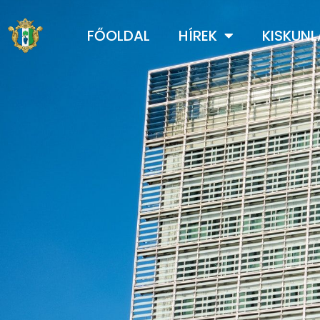
FŐOLDAL
HÍREK
KISKUN