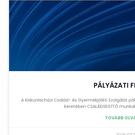
PÁLYÁZATI F
A Kiskunlacházi Család- és Gyermekjóléti Szolgálat pál
keretében CSALÁDSEGÍTŐ munkakö
TOVÁBB OLV
2026.02.2