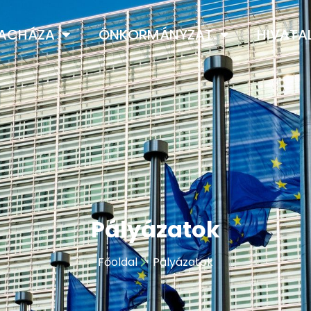
LACHÁZA
ÖNKORMÁNYZAT
HIVATA
Pályázatok
Főoldal
Pályázatok