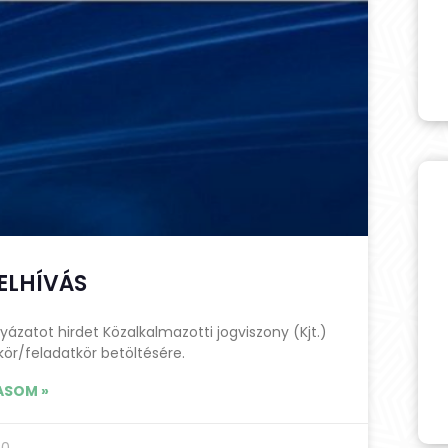
ELHÍVÁS
yázatot hirdet Közalkalmazotti jogviszony (Kjt.)
r/feladatkör betöltésére.
ASOM »
0.