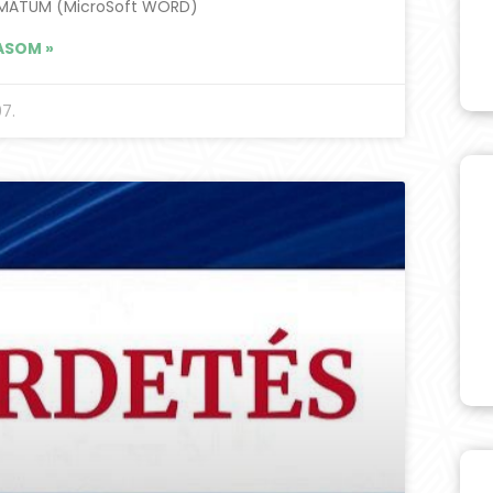
MÁTUM (MicroSoft WORD)
ASOM »
7.