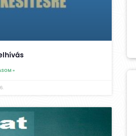
elhívás
ASOM »
6.