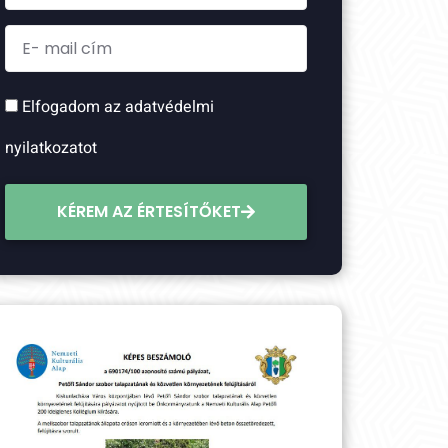
Elfogadom az adatvédelmi
nyilatkozatot
KÉREM AZ ÉRTESÍTŐKET