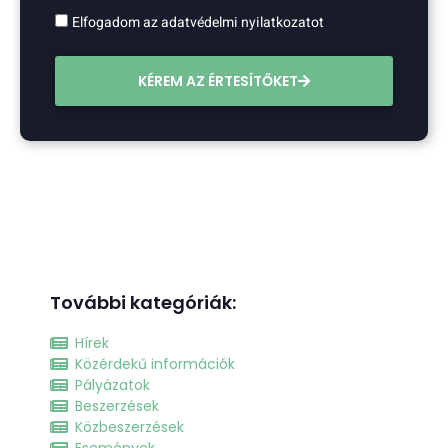
Elfogadom az adatvédelmi nyilatkozatot
KÉREM AZ ÉRTESÍTŐKET
További kategóriák:
Hírek
Közérdekű információk
Pályázatok
Beszerzések
Közbeszerzések
Események