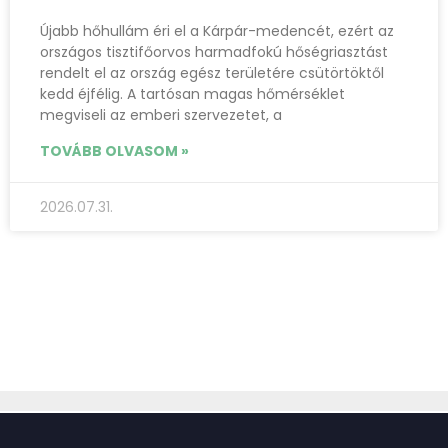
Újabb hőhullám éri el a Kárpár-medencét, ezért az
országos tisztifőorvos harmadfokú hőségriasztást
rendelt el az ország egész területére csütörtöktől
kedd éjfélig. A tartósan magas hőmérséklet
megviseli az emberi szervezetet, a
TOVÁBB OLVASOM »
2026.07.31.