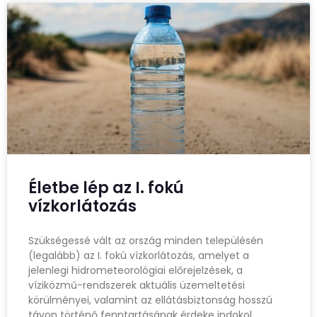
Életbe lép az I. fokú
vízkorlátozás
Szükségessé vált az ország minden településén
(legalább) az I. fokú vízkorlátozás, amelyet a
jelenlegi hidrometeorológiai előrejelzések, a
víziközmű-rendszerek aktuális üzemeltetési
körülményei, valamint az ellátásbiztonság hosszú
távon történő fenntartásának érdeke indokol.