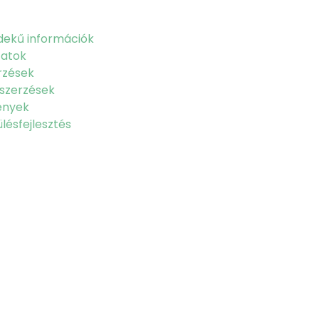
dekű információk
zatok
rzések
szerzések
ények
lésfejlesztés