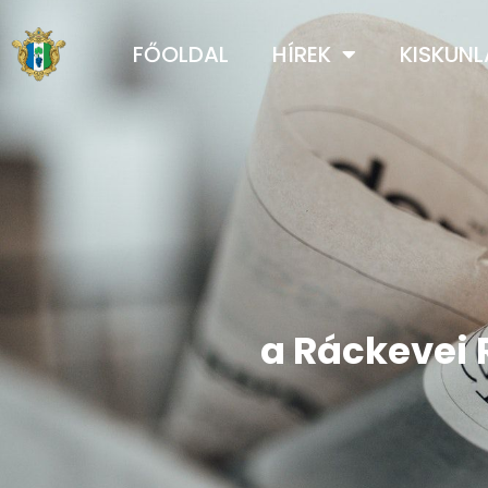
FŐOLDAL
HÍREK
KISKUN
a Ráckevei 