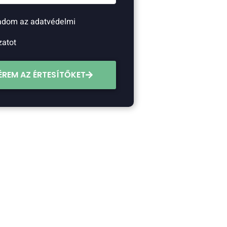
adom az adatvédelmi
zatot
ÉREM AZ ÉRTESÍTŐKET