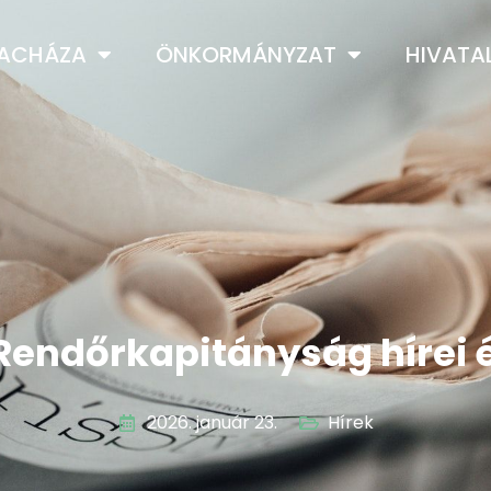
LACHÁZA
ÖNKORMÁNYZAT
HIVATA
Rendőrkapitányság hírei é
2026. január 23.
Hírek