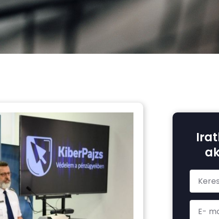
Irat
ak