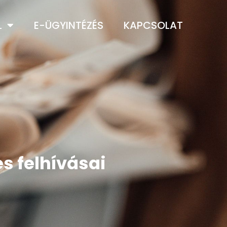
L
E-ÜGYINTÉZÉS
KAPCSOLAT
s felhívásai