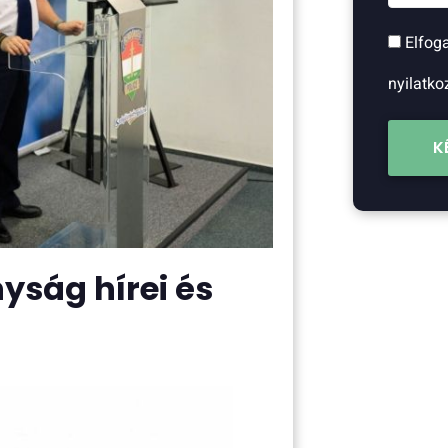
Elfog
nyilatko
K
yság hírei és