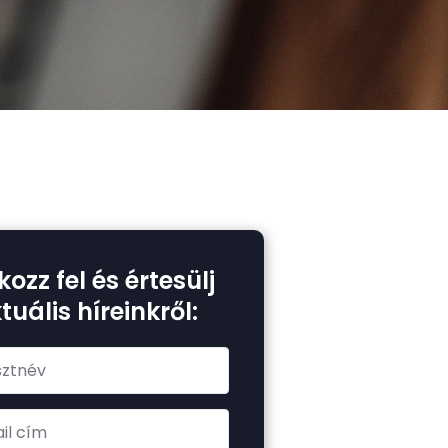
kozz fel és értesülj
tuális híreinkről: