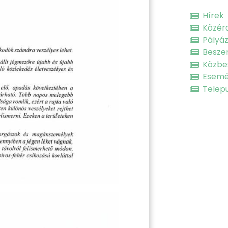
Hírek
Közér
Pályá
Besze
Közbe
Esem
Telepü