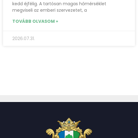
kedd éjfélig. A tartósan magas hőmérséklet
megviseli az emberi szervezetet, a
TOVÁBB OLVASOM »
2026.07.31.