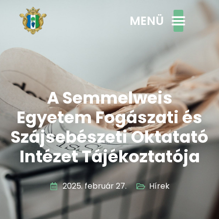
MENÜ
A Semmelweis
Egyetem Fogászati és
Szájsebészeti Oktatató
Intézet Tájékoztatója
2025. február 27.
Hírek