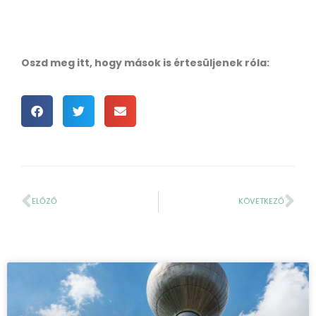
Oszd meg itt, hogy mások is értesüljenek róla:
ELŐZŐ
KÖVETKEZŐ