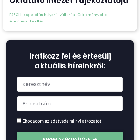
Oktatató Intézet Tájékoztatója
FSZOI betegellátás helyszín változás_Önkormányzatok
értesítése
Letöltés
Iratkozz fel és értesülj
aktuális híreinkről:
Elfogadom az adatvédelmi nyilatkozatot
KÉREM AZ ÉRTESÍTŐKET