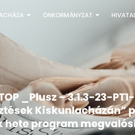
LACHÁZA
ÖNKORMÁNYZAT
HIVATA
TOP _Plusz – 3.1.3-23-PT
sztések Kiskunlacházán” p
hete program megvalósít