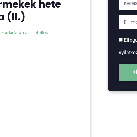
ermekek hete
(II.)
szos kirándulás
Letöltés
Elfog
nyilatko
K