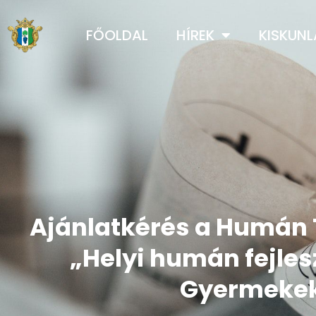
FŐOLDAL
HÍREK
KISKUN
Ajánlatkérés a Humán 
„Helyi humán fejle
Gyermekek 