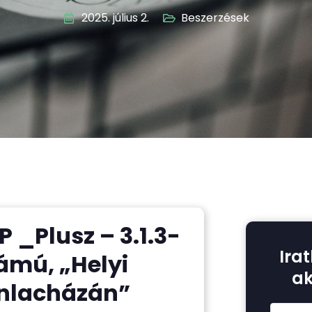
2025. július 2.
Beszerzések
 _Plusz – 3.1.3-
Irat
ámú, „Helyi
ak
unlacházán”