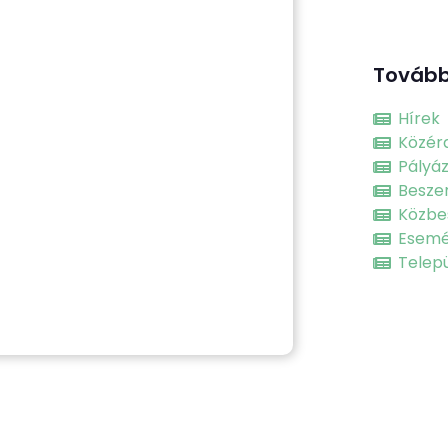
Tovább
Hírek
Közér
Pályá
Besze
Közbe
Esem
Telepü