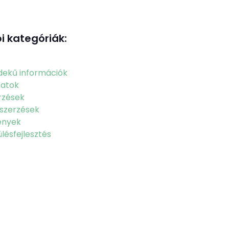
i kategóriák:
dekű információk
zatok
rzések
szerzések
ények
lésfejlesztés