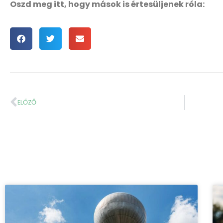
Oszd meg itt, hogy mások is értesüljenek róla:
ELŐZŐ