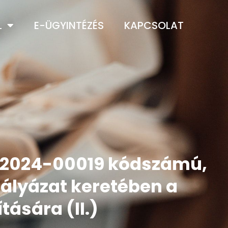
L
E-ÜGYINTÉZÉS
KAPCSOLAT
1-2024-00019 kódszámú,
ályázat keretében a
ására (II.)