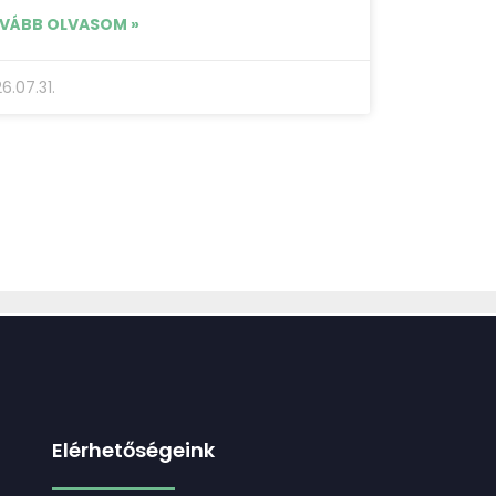
VÁBB OLVASOM »
6.07.31.
Elérhetőségeink