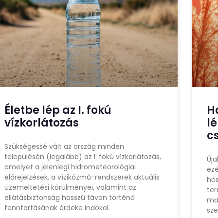
Életbe lép az I. fokú
H
vízkorlátozás
l
c
Szükségessé vált az ország minden
településén (legalább) az I. fokú vízkorlátozás,
Úja
amelyet a jelenlegi hidrometeorológiai
ezé
előrejelzések, a víziközmű-rendszerek aktuális
hős
üzemeltetési körülményei, valamint az
ter
ellátásbiztonság hosszú távon történő
ma
fenntartásának érdeke indokol.
sze