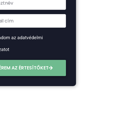
adom az adatvédelmi
zatot
ÉREM AZ ÉRTESÍTŐKET