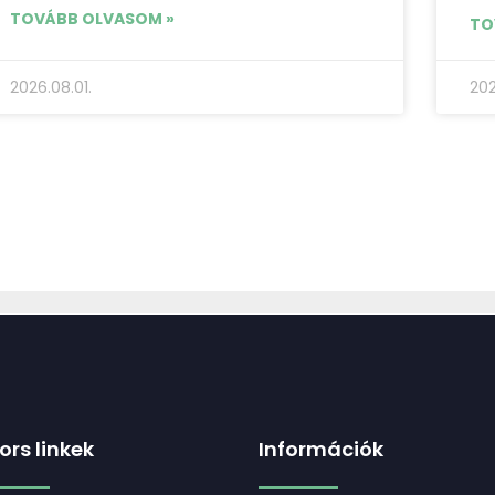
TOVÁBB OLVASOM »
TO
2026.08.01.
202
ors linkek
Információk