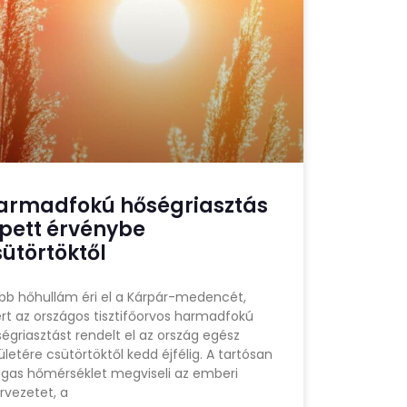
armadfokú hőségriasztás
épett érvénybe
sütörtöktől
bb hőhullám éri el a Kárpár-medencét,
rt az országos tisztifőorvos harmadfokú
égriasztást rendelt el az ország egész
ületére csütörtöktől kedd éjfélig. A tartósan
gas hőmérséklet megviseli az emberi
rvezetet, a