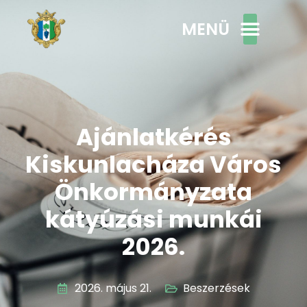
MENÜ
Ajánlatkérés
Kiskunlacháza Város
Önkormányzata
kátyúzási munkái
2026.
2026. május 21.
Beszerzések