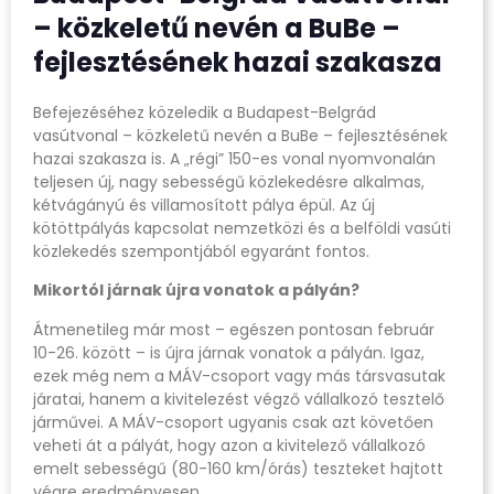
– közkeletű nevén a BuBe –
fejlesztésének hazai szakasza
Befejezéséhez közeledik a Budapest-Belgrád
vasútvonal – közkeletű nevén a BuBe – fejlesztésének
hazai szakasza is. A „régi” 150-es vonal nyomvonalán
teljesen új, nagy sebességű közlekedésre alkalmas,
kétvágányú és villamosított pálya épül. Az új
kötöttpályás kapcsolat nemzetközi és a belföldi vasúti
közlekedés szempontjából egyaránt fontos.
Mikortól járnak újra vonatok a pályán?
Átmenetileg már most – egészen pontosan február
10-26. között – is újra járnak vonatok a pályán. Igaz,
ezek még nem a MÁV-csoport vagy más társvasutak
járatai, hanem a kivitelezést végző vállalkozó tesztelő
járművei. A MÁV-csoport ugyanis csak azt követően
veheti át a pályát, hogy azon a kivitelező vállalkozó
emelt sebességű (80-160 km/órás) teszteket hajtott
végre eredményesen.