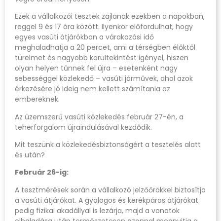
Ezek a vállalkozói tesztek zajlanak ezekben a napokban,
reggel 9 és 17 óra között. Ilyenkor előfordulhat, hogy
egyes vasúti átjárókban a várakozási idő
meghaladhatja a 20 percet, ami a térségben élőktől
türelmet és nagyobb körültekintést igényel, hiszen
olyan helyen tűnnek fel újra – esetenként nagy
sebességgel közlekedő – vasúti járművek, ahol azok
érkezésére jó ideig nem kellett számítania az
embereknek.
Az üzemszerű vasúti közlekedés február 27-én, a
teherforgalom újraindulásával kezdődik.
Mit teszünk a közlekedésbiztonságért a tesztelés alatt
és után?
Február 26-ig:
A tesztmérések során a vállalkozó jelzőőrökkel biztosítja
a vasúti átjárókat. A gyalogos és kerékpáros átjárókat
pedig fizikai akadállyal is lezárja, majd a vonatok
elhaladása után természetesen azonnal megnyitja a