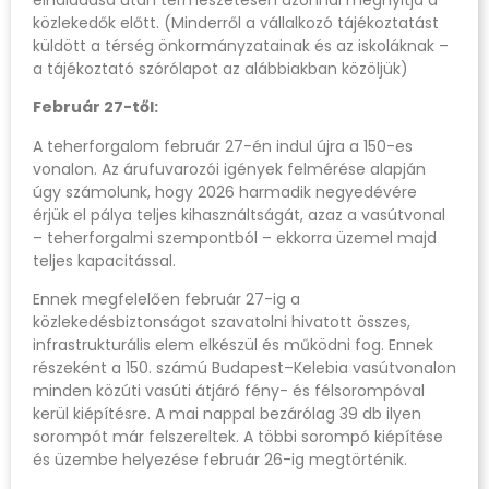
közlekedők előtt. (Minderről a vállalkozó tájékoztatást
küldött a térség önkormányzatainak és az iskoláknak –
a tájékoztató szórólapot az alábbiakban közöljük)
Február 27-től:
A teherforgalom február 27-én indul újra a 150-es
vonalon. Az árufuvarozói igények felmérése alapján
úgy számolunk, hogy 2026 harmadik negyedévére
érjük el pálya teljes kihasználtságát, azaz a vasútvonal
– teherforgalmi szempontból – ekkorra üzemel majd
teljes kapacitással.
Ennek megfelelően február 27-ig a
közlekedésbiztonságot szavatolni hivatott összes,
infrastrukturális elem elkészül és működni fog. Ennek
részeként a 150. számú Budapest–Kelebia vasútvonalon
minden közúti vasúti átjáró fény- és félsorompóval
kerül kiépítésre. A mai nappal bezárólag 39 db ilyen
sorompót már felszereltek. A többi sorompó kiépítése
és üzembe helyezése február 26-ig megtörténik.