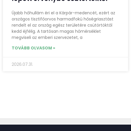
Újabb hőhullám éri el a Kárpár-medencét, ezért az
országos tisztifőorvos harmadfokú hőségriasztást
rendelt el az ország egész területére csütörtöktől
kedd éjfélig. A tartósan magas hőmérséklet
megviseli az emberi szervezetet, a
TOVÁBB OLVASOM »
2026.07.31.