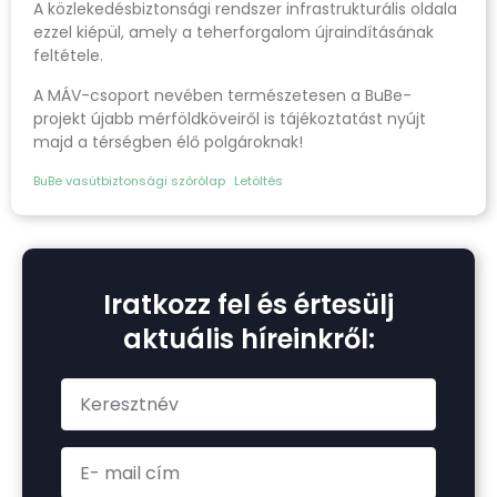
A közlekedésbiztonsági rendszer infrastrukturális oldala
ezzel kiépül, amely a teherforgalom újraindításának
feltétele.
A MÁV-csoport nevében természetesen a BuBe-
projekt újabb mérföldköveiről is tájékoztatást nyújt
majd a térségben élő polgároknak!
BuBe vasútbiztonsági szórólap
Letöltés
Iratkozz fel és értesülj
aktuális híreinkről: