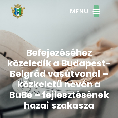
MENÜ
Befejezéséhez
közeledik a Budapest-
Belgrád vasútvonal –
közkeletű nevén a
BuBe – fejlesztésének
hazai szakasza