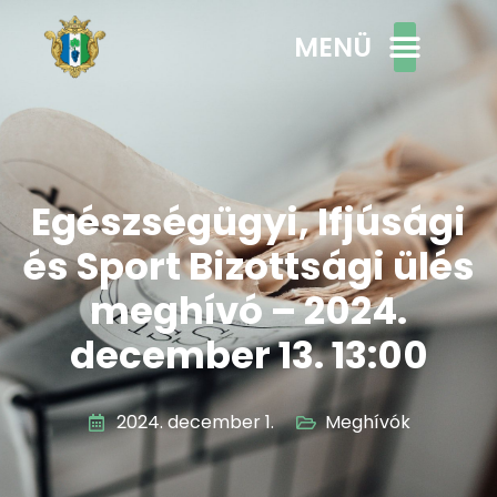
MENÜ
Egészségügyi, Ifjúsági
és Sport Bizottsági ülés
meghívó – 2024.
december 13. 13:00
2024. december 1.
Meghívók