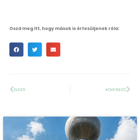
Oszd meg itt, hogy mások is értesüljenek róla:
ELŐZŐ
KÖVETKEZŐ