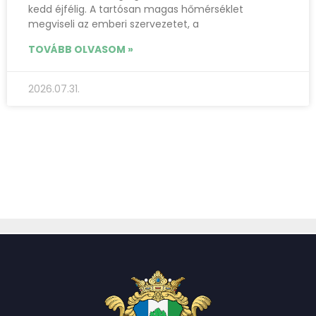
kedd éjfélig. A tartósan magas hőmérséklet
megviseli az emberi szervezetet, a
TOVÁBB OLVASOM »
2026.07.31.