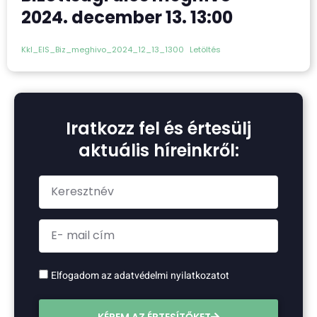
2024. december 13. 13:00
Kkl_EIS_Biz_meghivo_2024_12_13_1300
Letöltés
Iratkozz fel és értesülj
aktuális híreinkről:
Elfogadom az adatvédelmi nyilatkozatot
KÉREM AZ ÉRTESÍTŐKET