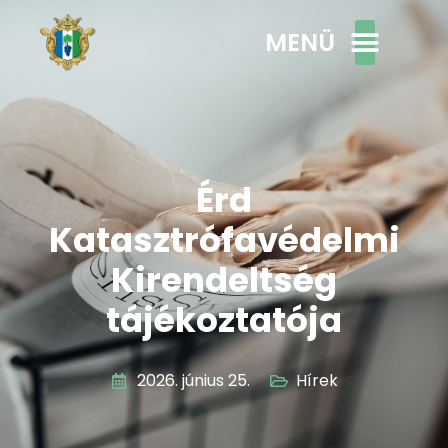
MENÜ
Érd
Katasztrófavédelmi
Kirendeltség
tájékoztatója
2026. június 25.
Hírek