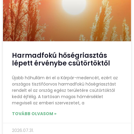
Harmadfokú hőségriasztás
lépett érvénybe csütörtöktől
Újabb hőhullám éri el a Kárpár-medencét, ezért az
országos tisztifőorvos harmadfokú hőségriasztást
rendelt el az ország egész területére csütörtöktől
kedd éjfélig. A tartósan magas hőmérséklet
megviseli az emberi szervezetet, a
TOVÁBB OLVASOM »
2026.07.31.