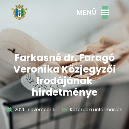
MENÜ
Farkasné dr. Faragó
Veronika Közjegyzői
Irodájának
hirdetménye
2025. november 6.
Közérdekű információk