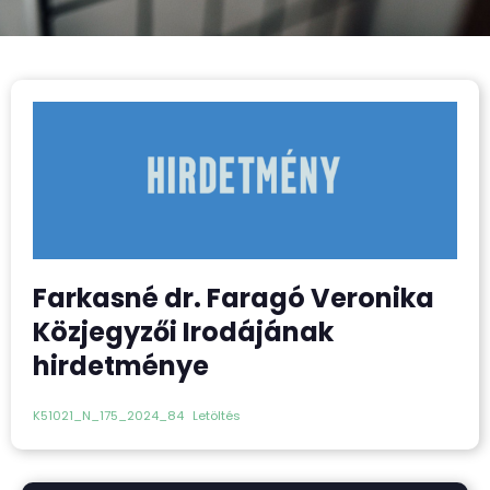
Farkasné dr. Faragó Veronika
Közjegyzői Irodájának
hirdetménye
K51021_N_175_2024_84
Letöltés