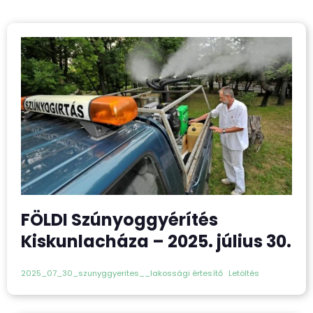
FÖLDI Szúnyoggyérítés
Kiskunlacháza – 2025. július 30.
2025_07_30_szunyggyerites__lakossági értesítő
Letöltés