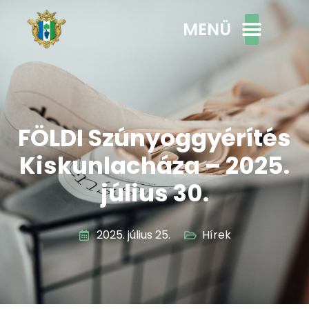
MENÜ
FÖLDI Szúnyoggyérítés
Kiskunlacháza – 2025.
július 30.
2025. július 25.
Hírek