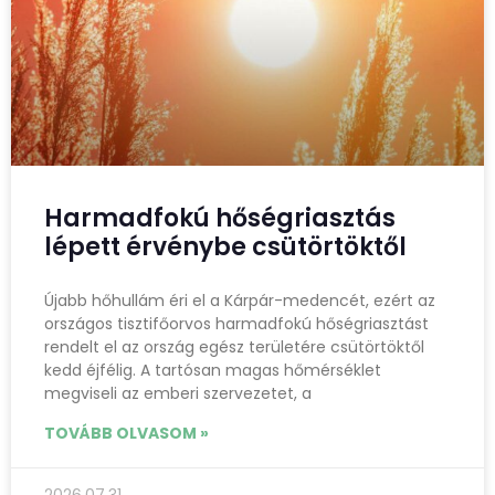
Harmadfokú hőségriasztás
lépett érvénybe csütörtöktől
Újabb hőhullám éri el a Kárpár-medencét, ezért az
országos tisztifőorvos harmadfokú hőségriasztást
rendelt el az ország egész területére csütörtöktől
kedd éjfélig. A tartósan magas hőmérséklet
megviseli az emberi szervezetet, a
TOVÁBB OLVASOM »
2026.07.31.