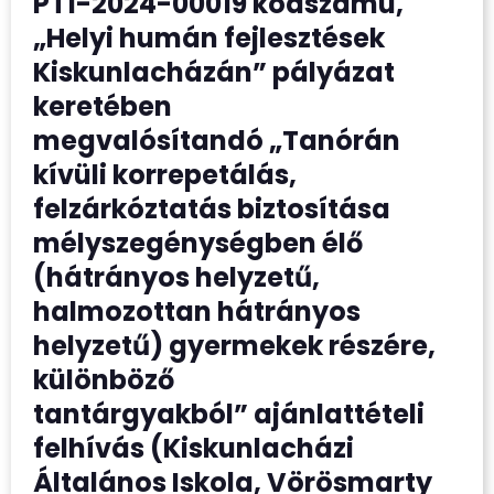
PT1-2024-00019 kódszámú,
„Helyi humán fejlesztések
Kiskunlacházán” pályázat
keretében
megvalósítandó „Tanórán
kívüli korrepetálás,
felzárkóztatás biztosítása
mélyszegénységben élő
(hátrányos helyzetű,
halmozottan hátrányos
helyzetű) gyermekek részére,
különböző
tantárgyakból” ajánlattételi
felhívás (Kiskunlacházi
Általános Iskola, Vörösmarty