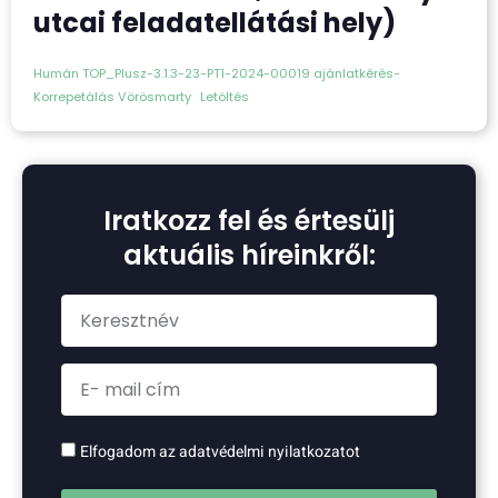
utcai feladatellátási hely)
Humán TOP_Plusz-3.1.3-23-PT1-2024-00019 ajánlatkérés-
Korrepetálás Vörösmarty
Letöltés
Iratkozz fel és értesülj
aktuális híreinkről:
Elfogadom az adatvédelmi nyilatkozatot