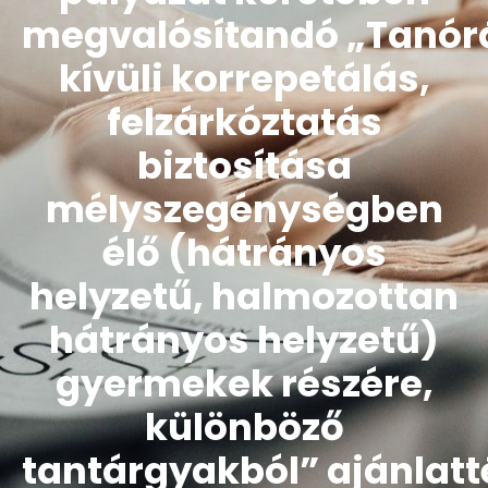
megvalósítandó „Tanór
kívüli korrepetálás,
felzárkóztatás
biztosítása
mélyszegénységben
élő (hátrányos
helyzetű, halmozottan
hátrányos helyzetű)
gyermekek részére,
különböző
tantárgyakból” ajánlatté