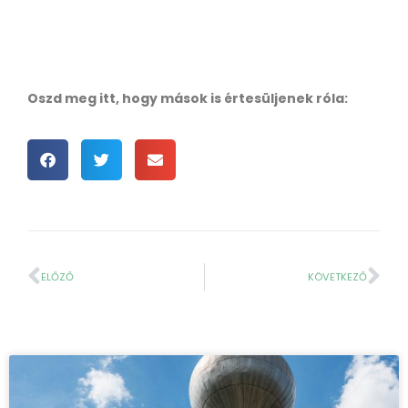
Oszd meg itt, hogy mások is értesüljenek róla:
ELŐZŐ
KÖVETKEZŐ