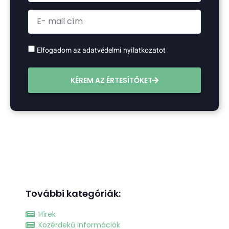
Elfogadom az adatvédelmi nyilatkozatot
KÉREM AZ ÉRTESÍTŐKET
További kategóriák:
Hírek
Közérdekű információk