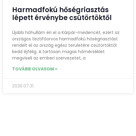
Harmadfokú hőségriasztás
lépett érvénybe csütörtöktől
Újabb hőhullám éri el a Kárpár-medencét, ezért az
országos tisztifőorvos harmadfokú hőségriasztást
rendelt el az ország egész területére csütörtöktől
kedd éjfélig. A tartósan magas hőmérséklet
megviseli az emberi szervezetet, a
TOVÁBB OLVASOM »
2026.07.31.