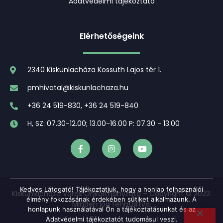
Adatvédelmi tájékoztató
Elérhetőségeink
2340 Kiskunlacháza Kossuth Lajos tér 1.
pmhivatal@kiskunlachaza.hu
+36 24 519-830, +36 24 519-840
H, SZ: 07.30-12.00; 13.00-16.00 P: 07.30 - 13.00
Kedves Látogató! Tájékoztatjuk, hogy a honlap felhasználói
Kiskunlacháza Város Önkormányzata – Copyright © 2022.
élmény fokozásának érdekében sütiket alkalmazunk. A
Minden jog fenntartva.
honlapunk használatával Ön a tájékoztatásunkat és az
Adatvédelmi tájékoztatót tudomásul veszi.