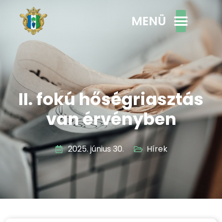
MENÜ
II. fokú hőségriasztás
van érvényben
2025. június 30.
Hírek