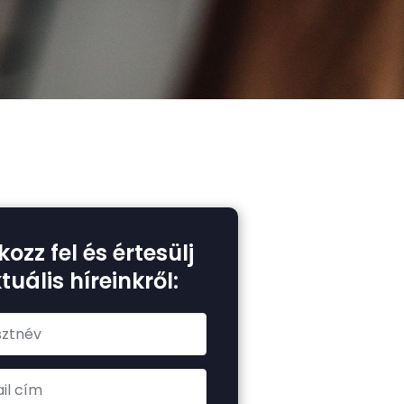
kozz fel és értesülj
tuális híreinkről: