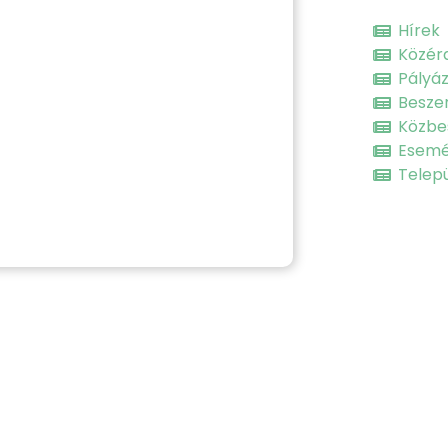
Hírek
Közér
Pályá
Besze
Közbe
Esem
Telepü