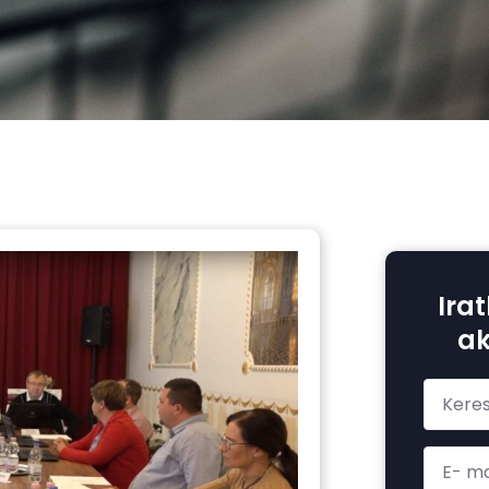
Irat
ak