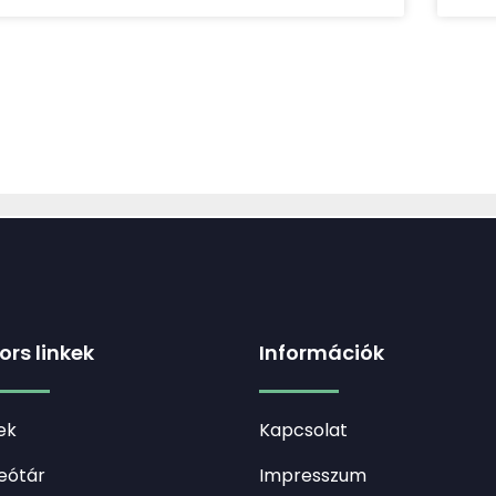
ors linkek
Információk
ek
Kapcsolat
eótár
Impresszum