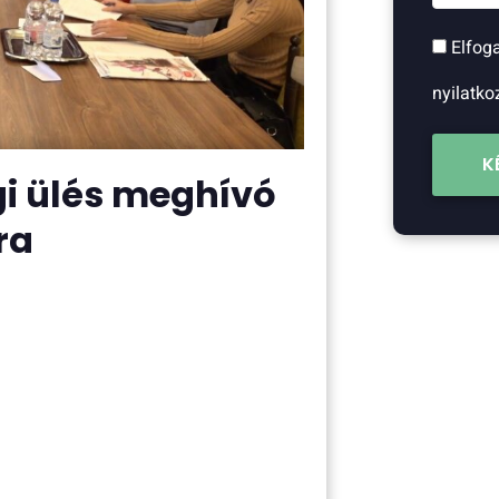
Elfog
nyilatko
K
gi ülés meghívó
ra