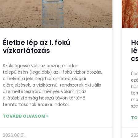
Életbe lép az I. fokú
H
vízkorlátozás
l
c
Szükségessé vált az ország minden
településén (legalább) az I. fokú vízkorlátozás,
Úja
amelyet a jelenlegi hidrometeorológiai
ezé
előrejelzések, a víziközmű-rendszerek aktuális
hős
üzemeltetési körülményei, valamint az
ter
ellátásbiztonság hosszú távon történő
ma
fenntartásának érdeke indokol.
sze
TOVÁBB OLVASOM »
TO
2026.08.01.
202