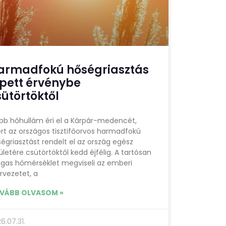
armadfokú hőségriasztás
épett érvénybe
sütörtöktől
bb hőhullám éri el a Kárpár-medencét,
rt az országos tisztifőorvos harmadfokú
égriasztást rendelt el az ország egész
ületére csütörtöktől kedd éjfélig. A tartósan
gas hőmérséklet megviseli az emberi
rvezetet, a
VÁBB OLVASOM »
6.07.31.