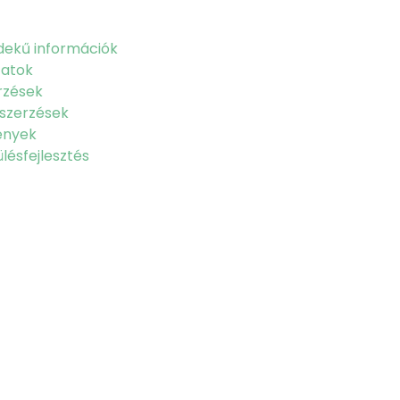
dekű információk
zatok
rzések
szerzések
ények
lésfejlesztés