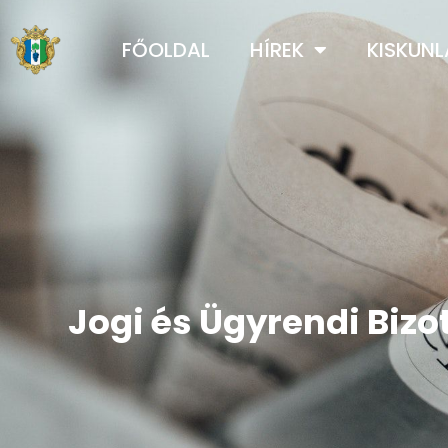
FŐOLDAL
HÍREK
KISKUN
Jogi és Ügyrendi Bizot