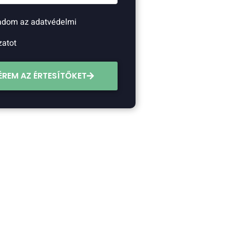
adom az adatvédelmi
zatot
ÉREM AZ ÉRTESÍTŐKET