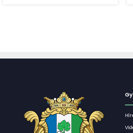
Gy
Hír
Vid