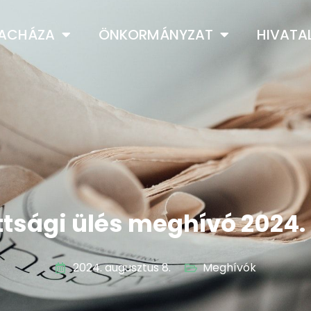
LACHÁZA
ÖNKORMÁNYZAT
HIVATA
tsági ülés meghívó 2024. 
2024. augusztus 8.
Meghívók