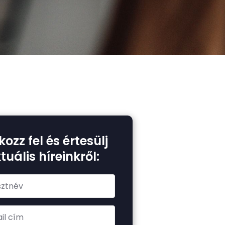
kozz fel és értesülj
tuális híreinkről: