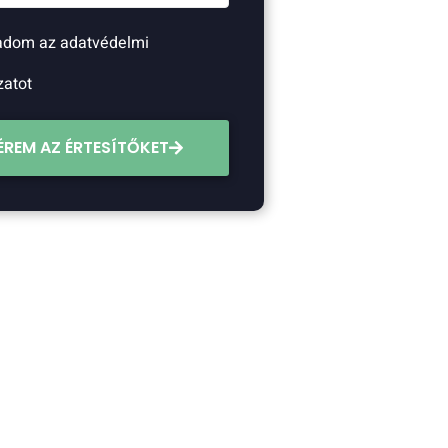
adom az adatvédelmi
zatot
ÉREM AZ ÉRTESÍTŐKET