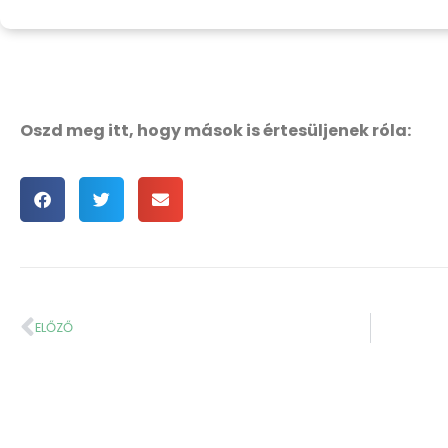
Oszd meg itt, hogy mások is értesüljenek róla:
ELŐZŐ