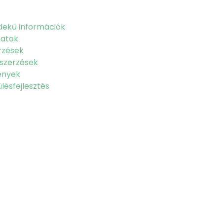
dekű információk
zatok
rzések
szerzések
ények
lésfejlesztés