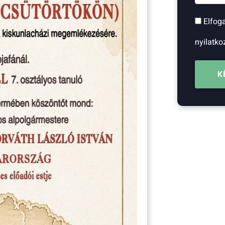
Elfog
nyilatko
K