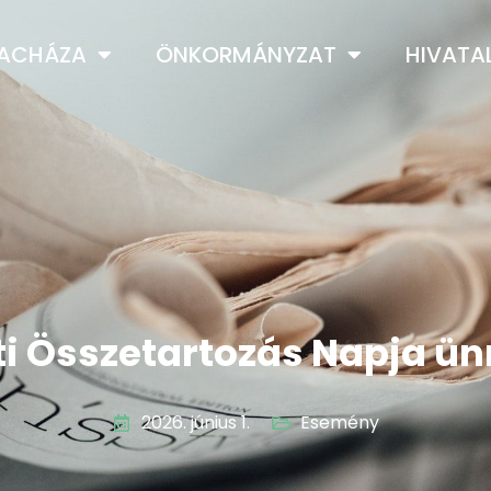
LACHÁZA
ÖNKORMÁNYZAT
HIVATA
ti Összetartozás Napja ü
2026. június 1.
Esemény