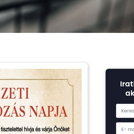
Irat
ak