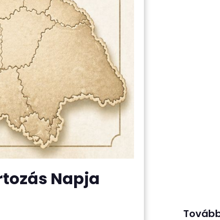
rtozás Napja
Tovább