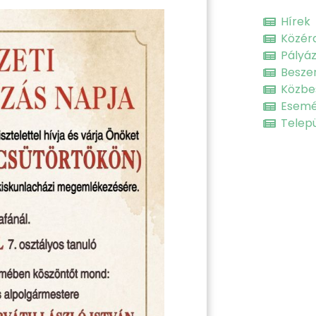
Hírek
Közér
Pályá
Besze
Közbe
Esem
Telepü