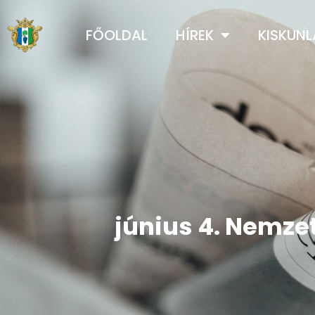
FŐOLDAL
HÍREK
KISKUN
június 4. Nemze