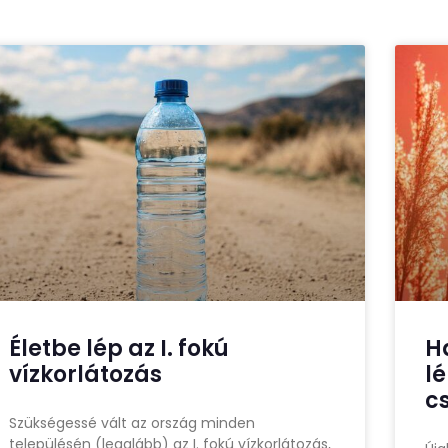
Életbe lép az I. fokú
H
vízkorlátozás
l
c
Szükségessé vált az ország minden
településén (legalább) az I. fokú vízkorlátozás,