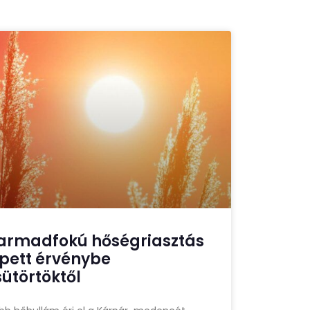
armadfokú hőségriasztás
épett érvénybe
sütörtöktől