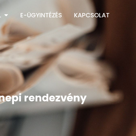
L
E-ÜGYINTÉZÉS
KAPCSOLAT
nnepi rendezvény