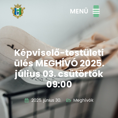
MENÜ
Képviselő-testületi
ülés MEGHÍVÓ 2025.
július 03. csütörtök
09:00
2025. június 30.
Meghívók