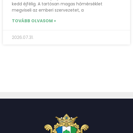
kedd éjfélig. A tartósan magas hőmérséklet
megviseli az emberi szervezetet, a
TOVÁBB OLVASOM »
2026.07.31.