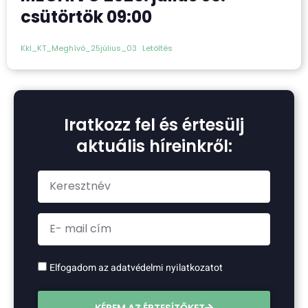
csütörtök 09:00
Kkl_KT_Meghívó_25július_03
Letöltés
Iratkozz fel és értesülj
aktuális híreinkről:
Elfogadom az adatvédelmi nyilatkozatot
KÉREM AZ ÉRTESÍTŐKET