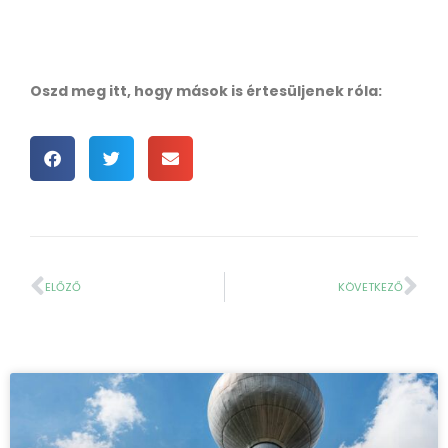
Oszd meg itt, hogy mások is értesüljenek róla:
ELŐZŐ
KÖVETKEZŐ