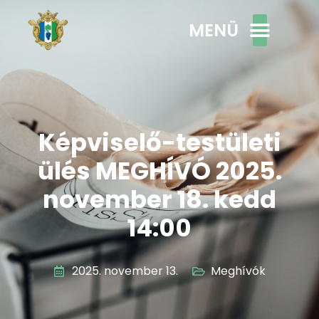
MENÜ
Képviselő-testületi
ülés MEGHÍVÓ 2025.
november 18. kedd
14:00
2025. november 13.
Meghívók