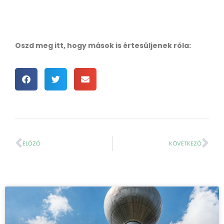
Oszd meg itt, hogy mások is értesüljenek róla:
ELŐZŐ
KÖVETKEZŐ