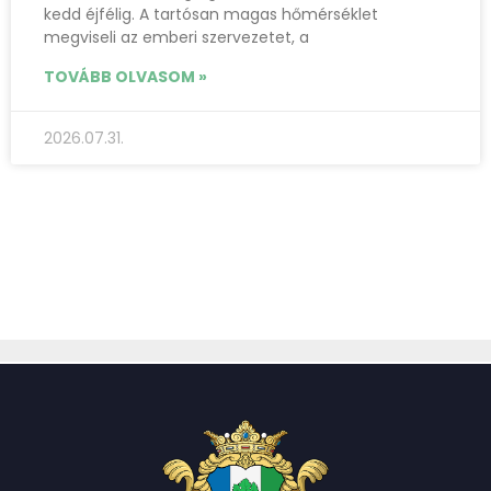
kedd éjfélig. A tartósan magas hőmérséklet
megviseli az emberi szervezetet, a
TOVÁBB OLVASOM »
2026.07.31.