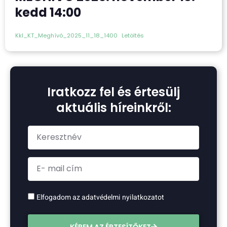
kedd 14:00
Kkl_KT_Meghívó_2025_11_18_1400
Letöltés
Iratkozz fel és értesülj
aktuális híreinkről:
Elfogadom az adatvédelmi nyilatkozatot
KÉREM AZ ÉRTESÍTŐKET