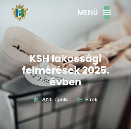
MENÜ
KSH lakossági
felmérések 2025.
évben
2025. április 1.
Hírek