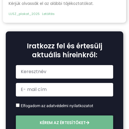
Kérjük olvassák el az alábbi tájékoztatókat.
LUSZ_plakat_2025
Letöltés
Iratkozz fel és értesülj
aktuális híreinkről:
Elfogadom az adatvédelmi nyilatkozatot
KÉREM AZ ÉRTESÍTŐKET