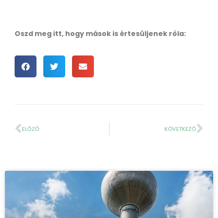
Oszd meg itt, hogy mások is értesüljenek róla:
ELŐZŐ
KÖVETKEZŐ