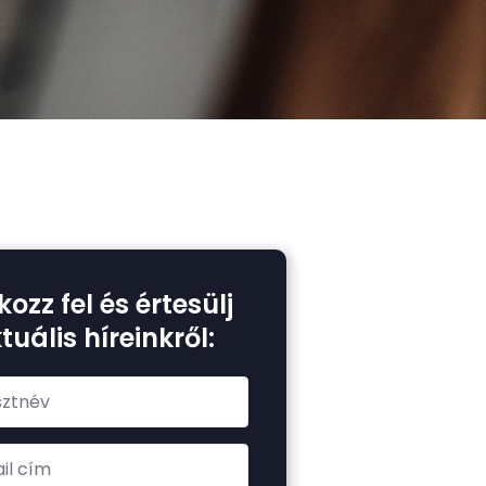
kozz fel és értesülj
tuális híreinkről: