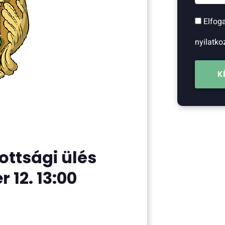
Elfog
nyilatko
K
zottsági ülés
12. 13:00