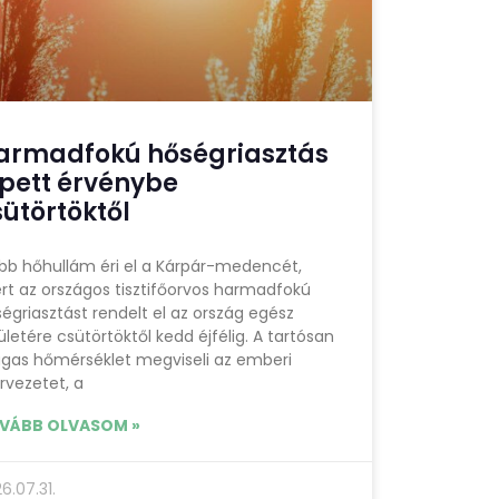
armadfokú hőségriasztás
épett érvénybe
sütörtöktől
bb hőhullám éri el a Kárpár-medencét,
rt az országos tisztifőorvos harmadfokú
égriasztást rendelt el az ország egész
ületére csütörtöktől kedd éjfélig. A tartósan
gas hőmérséklet megviseli az emberi
rvezetet, a
VÁBB OLVASOM »
6.07.31.