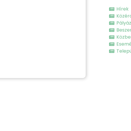
Hírek
Közér
Pályá
Besze
Közbe
Esem
Telepü