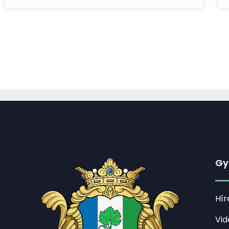
Gy
Hír
Vid