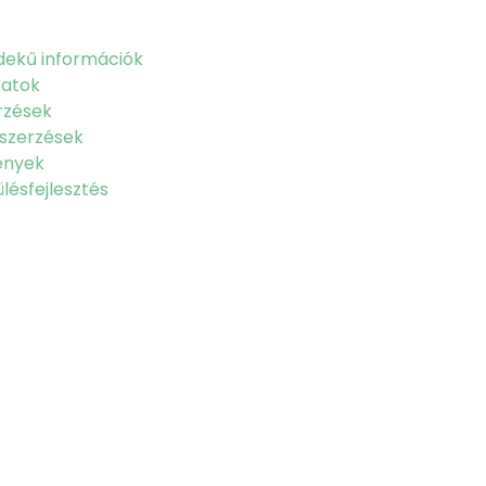
dekű információk
zatok
rzések
szerzések
ények
lésfejlesztés