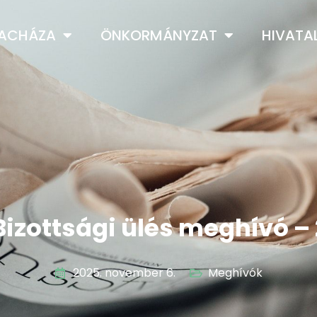
LACHÁZA
ÖNKORMÁNYZAT
HIVATA
Bizottsági ülés meghívó –
2025. november 6.
Meghívók