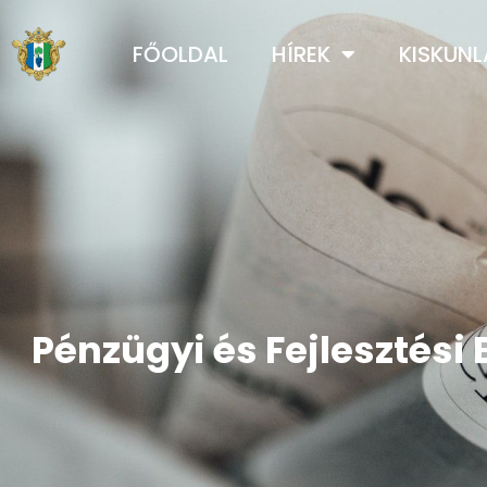
FŐOLDAL
HÍREK
KISKUN
Pénzügyi és Fejlesztési 