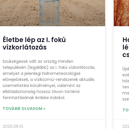
Életbe lép az I. fokú
H
vízkorlátozás
l
c
Szükségessé vált az ország minden
településén (legalább) az I. fokú vízkorlátozás,
Úja
amelyet a jelenlegi hidrometeorológiai
ezé
előrejelzések, a víziközmű-rendszerek aktuális
hős
üzemeltetési körülményei, valamint az
ter
ellátásbiztonság hosszú távon történő
ma
fenntartásának érdeke indokol.
sze
TOVÁBB OLVASOM »
TO
2026.08.01.
202