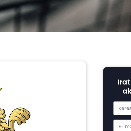
Irat
ak