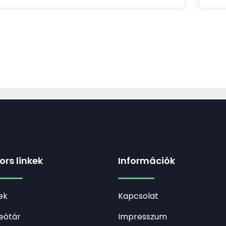
ors linkek
Információk
ek
Kapcsolat
eótár
Impresszum