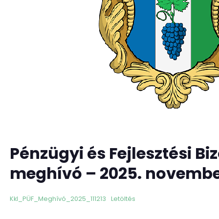
Pénzügyi és Fejlesztési Bi
meghívó – 2025. november 
Kkl_PÜF_Meghívó_2025_111213
Letöltés