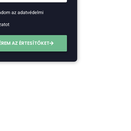
adom az adatvédelmi
zatot
ÉREM AZ ÉRTESÍTŐKET