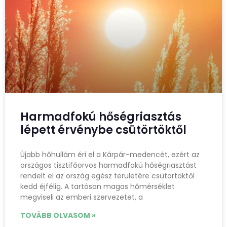
Harmadfokú hőségriasztás
lépett érvénybe csütörtöktől
Újabb hőhullám éri el a Kárpár-medencét, ezért az
országos tisztifőorvos harmadfokú hőségriasztást
rendelt el az ország egész területére csütörtöktől
kedd éjfélig. A tartósan magas hőmérséklet
megviseli az emberi szervezetet, a
TOVÁBB OLVASOM »