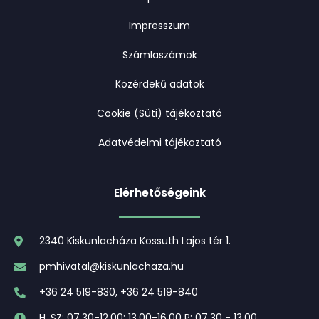
Impresszum
Számlaszámok
Közérdekű adatok
Cookie (Süti) tájékoztató
Adatvédelmi tájékoztató
Elérhetőségeink
2340 Kiskunlacháza Kossuth Lajos tér 1.
pmhivatal@kiskunlachaza.hu
+36 24 519-830, +36 24 519-840
H, SZ: 07.30-12.00; 13.00-16.00 P: 07.30 - 13.00