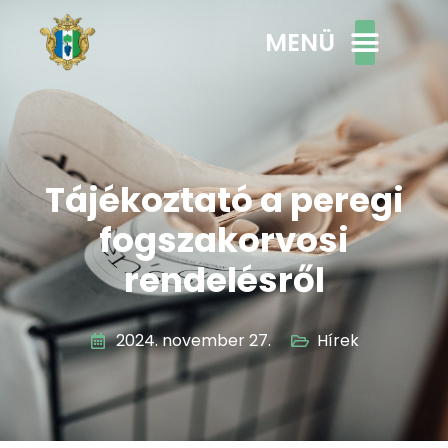
MENÜ
Tájékoztató a peregi
fogszakorvosi
rendelésről
2024. november 27.
Hírek