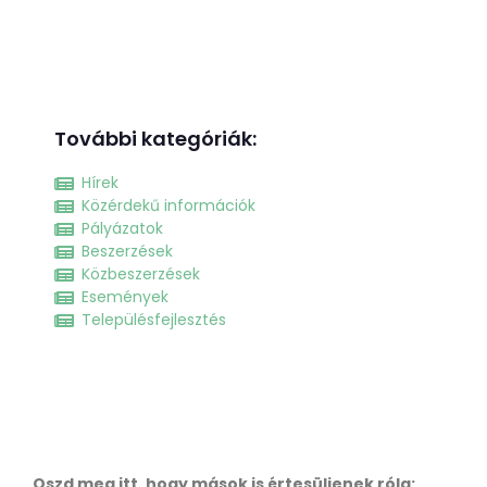
További kategóriák:
Hírek
Közérdekű információk
Pályázatok
Beszerzések
Közbeszerzések
Események
Településfejlesztés
Oszd meg itt, hogy mások is értesüljenek róla: