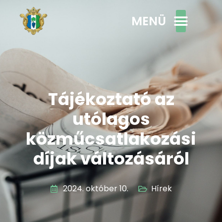
MENÜ
Tájékoztató az
utólagos
közműcsatlakozási
díjak változásáról
2024. október 10.
Hírek