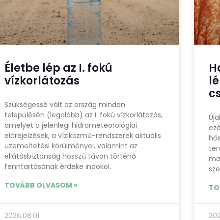
Életbe lép az I. fokú
H
vízkorlátozás
l
c
Szükségessé vált az ország minden
településén (legalább) az I. fokú vízkorlátozás,
Úja
amelyet a jelenlegi hidrometeorológiai
ezé
előrejelzések, a víziközmű-rendszerek aktuális
hős
üzemeltetési körülményei, valamint az
ter
ellátásbiztonság hosszú távon történő
ma
fenntartásának érdeke indokol.
sze
TOVÁBB OLVASOM »
TO
2026.08.01.
202