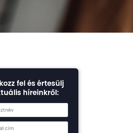
elkészítésére
kozz fel és értesülj
tuális híreinkről: