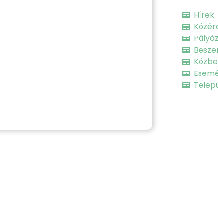
Hírek
Közér
Pályá
Besze
Közbe
Esem
Telepü