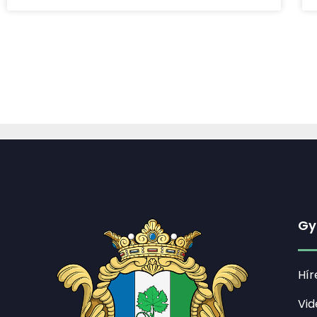
Gy
Hír
Vid