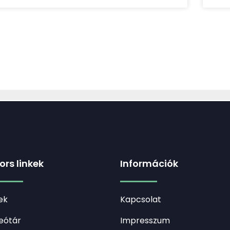
ors linkek
Információk
ek
Kapcsolat
eótár
Impresszum