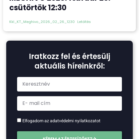
csütörtök 12:30
Kkl_KT_Meghivo_2026_02_26_1230
Letöltés
Iratkozz fel és értesülj
aktuális híreinkről:
Elfogadom az adatvédelmi nyilatkozatot
KÉREM AZ ÉRTESÍTŐKET