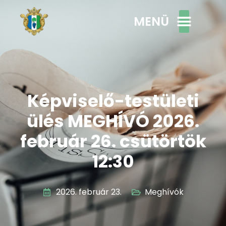
MENÜ
Képviselő-testületi
ülés MEGHÍVÓ 2026.
február 26. csütörtök
12:30
2026. február 23.
Meghívók