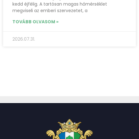
kedd éjfélig. A tartósan magas hőmérséklet
megviseli az emberi szervezetet, a
TOVÁBB OLVASOM »
2026.07.31.