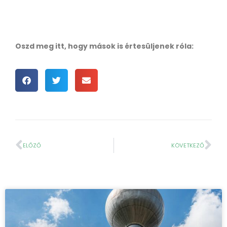
Oszd meg itt, hogy mások is értesüljenek róla:
ELŐZŐ
KÖVETKEZŐ