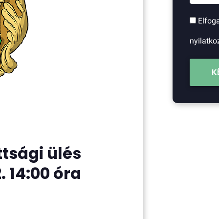
Elfog
nyilatko
K
ttsági ülés
 14:00 óra