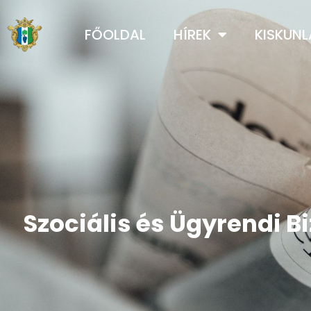
FŐOLDAL
HÍREK
KISKUN
Szociális és Ügyrendi B