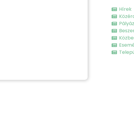
Hírek
Közér
Pályá
Besze
Közbe
Esem
Telepü