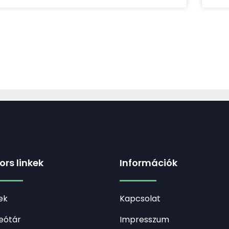
ors linkek
Információk
ek
Kapcsolat
eótár
Impresszum