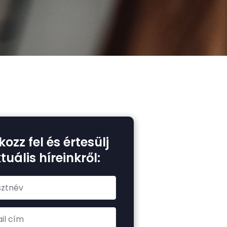
kozz fel és értesülj
tuális híreinkről: