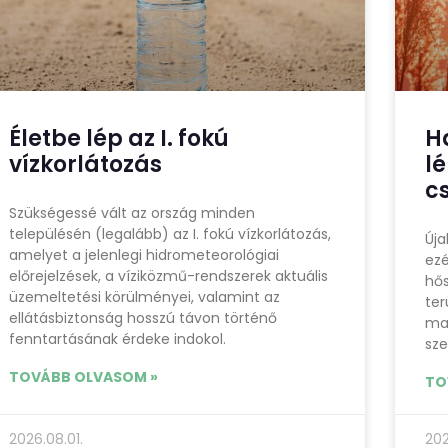
Életbe lép az I. fokú
H
vízkorlátozás
l
c
Szükségessé vált az ország minden
településén (legalább) az I. fokú vízkorlátozás,
Úja
amelyet a jelenlegi hidrometeorológiai
ezé
előrejelzések, a víziközmű-rendszerek aktuális
hős
üzemeltetési körülményei, valamint az
ter
ellátásbiztonság hosszú távon történő
ma
fenntartásának érdeke indokol.
sze
TOVÁBB OLVASOM »
TO
2026.08.01.
202