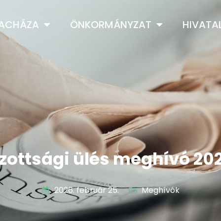
LACHÁZA
ÖNKORMÁNYZAT
HIVATA
izottsági ülés meghívó 202
2026. február 25.
Meghívók