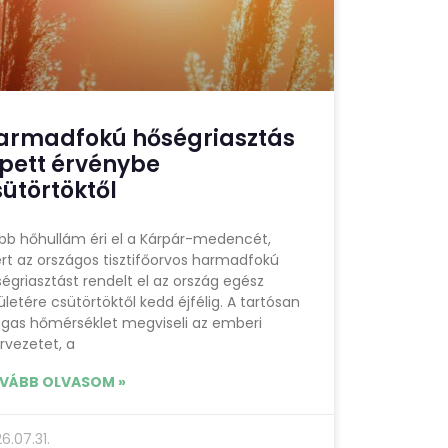
armadfokú hőségriasztás
épett érvénybe
sütörtöktől
bb hőhullám éri el a Kárpár-medencét,
rt az országos tisztifőorvos harmadfokú
égriasztást rendelt el az ország egész
ületére csütörtöktől kedd éjfélig. A tartósan
gas hőmérséklet megviseli az emberi
rvezetet, a
VÁBB OLVASOM »
6.07.31.