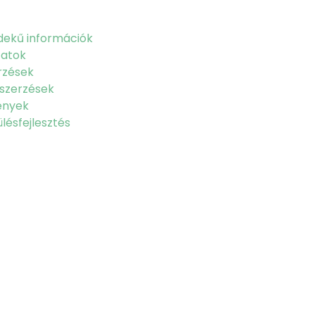
dekű információk
zatok
rzések
szerzések
ények
lésfejlesztés