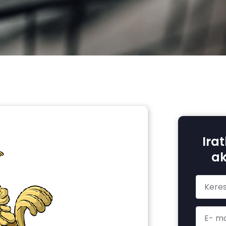
Irat
ak