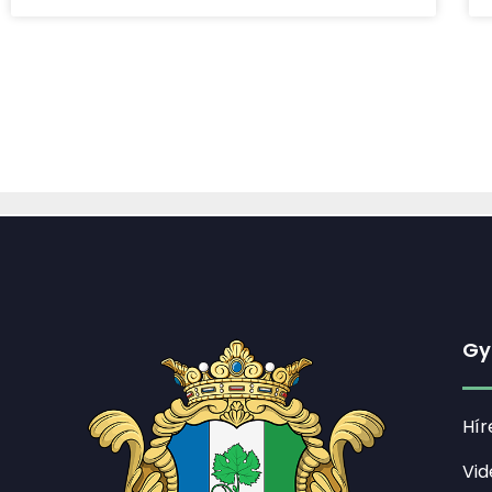
Gy
Hír
Vid