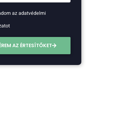
adom az adatvédelmi
zatot
ÉREM AZ ÉRTESÍTŐKET