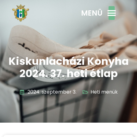
MENÜ
Kiskunlacházi Konyha
2024. 37. heti étlap
2024. szeptember 3.
Heti menük