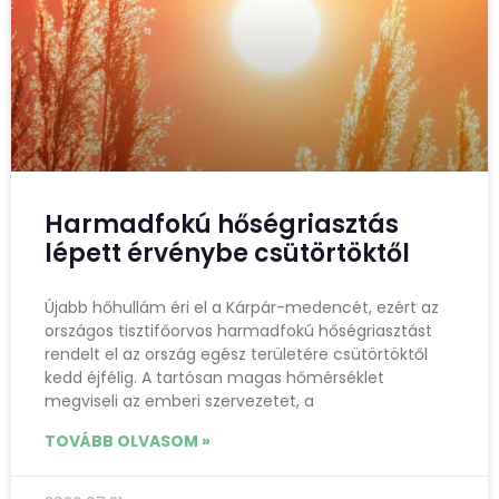
Harmadfokú hőségriasztás
lépett érvénybe csütörtöktől
Újabb hőhullám éri el a Kárpár-medencét, ezért az
országos tisztifőorvos harmadfokú hőségriasztást
rendelt el az ország egész területére csütörtöktől
kedd éjfélig. A tartósan magas hőmérséklet
megviseli az emberi szervezetet, a
TOVÁBB OLVASOM »