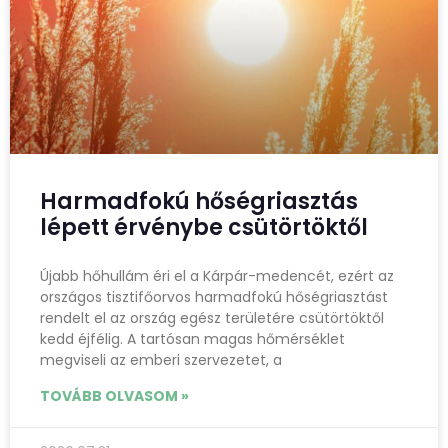
Harmadfokú hőségriasztás
lépett érvénybe csütörtöktől
Újabb hőhullám éri el a Kárpár-medencét, ezért az
országos tisztifőorvos harmadfokú hőségriasztást
rendelt el az ország egész területére csütörtöktől
kedd éjfélig. A tartósan magas hőmérséklet
megviseli az emberi szervezetet, a
TOVÁBB OLVASOM »