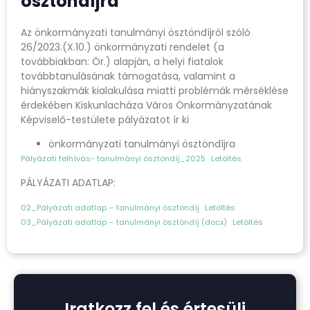
ösztöndíjra
Az önkormányzati tanulmányi ösztöndíjról szóló
26/2023.(X.10.) önkormányzati rendelet (a
továbbiakban: Ör.) alapján, a helyi fiatalok
továbbtanulásának támogatása, valamint a
hiányszakmák kialakulása miatti problémák mérséklése
érdekében Kiskunlacháza Város Önkormányzatának
Képviselő-testülete pályázatot ír ki
önkormányzati tanulmányi ösztöndíjra
Pályázati felhívás- tanulmányi ösztöndíj_2025
Letöltés
PÁLYÁZATI ADATLAP:
02_Pályázati adatlap – tanulmányi ösztöndíj
Letöltés
03_Pályázati adatlap – tanulmányi ösztöndíj (docx)
Letöltés
Iratkozz fel és értesülj