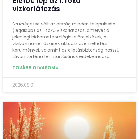
Életbe lép az I. fokú
vízkorlátozás
Szükségessé vált az ország minden településén
(legalább) az I. fokú vízkorlátozás, amelyet a
jelenlegi hidrometeorológiai előrejelzések, a
víziközmű-rendszerek aktuális üzemeltetési
körülményei, valamint az ellátásbiztonság hosszú
távon történő fenntartásának érdeke indokol.
TOVÁBB OLVASOM »
2026.08.01.