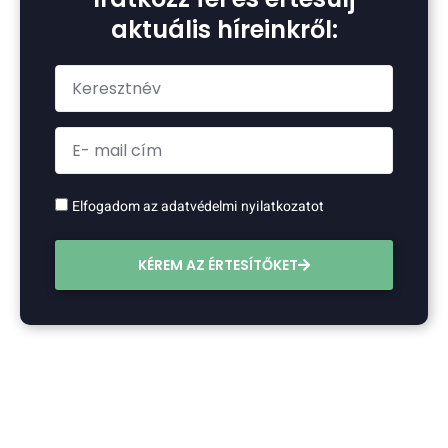
aktuális híreinkről:
Elfogadom az adatvédelmi nyilatkozatot
KÉREM AZ ÉRTESÍTŐKET