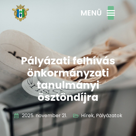
MENÜ
Pályázati felhívás
önkormányzati
tanulmányi
ösztöndíjra
2025. november 21.
Hírek
,
Pályázatok