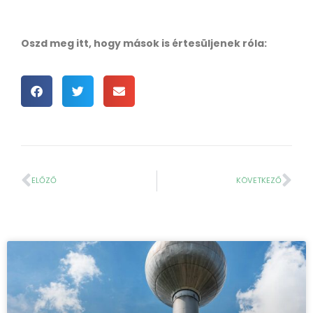
Oszd meg itt, hogy mások is értesüljenek róla:
ELŐZŐ
KÖVETKEZŐ