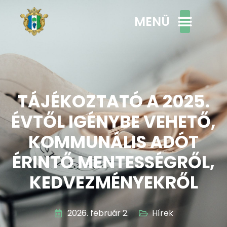
MENÜ
TÁJÉKOZTATÓ A 2025.
ÉVTŐL IGÉNYBE VEHETŐ,
KOMMUNÁLIS ADÓT
ÉRINTŐ MENTESSÉGRŐL,
KEDVEZMÉNYEKRŐL
2026. február 2.
Hírek