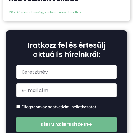
2026.évi mentesség, kedvezmény
Letöltés
Iratkozz fel és értesülj
aktuális híreinkről:
Elfogadom az adatvédelmi nyilatkozatot
KÉREM AZ ÉRTESÍTŐKET